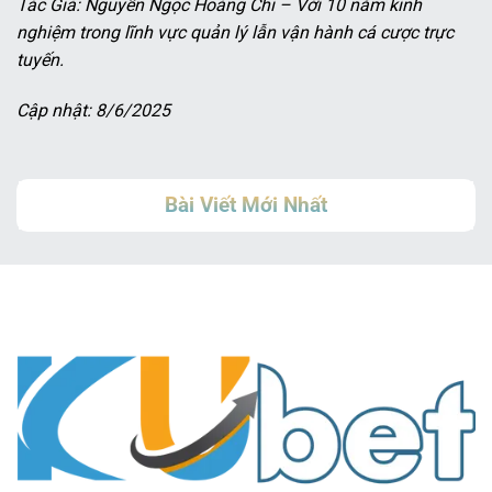
Tác Giả: Nguyễn Ngọc Hoàng Chi – Với 10 năm kinh
nghiệm trong lĩnh vực quản lý lẫn vận hành cá cược trực
tuyến.
Cập nhật: 8/6/2025
Bài Viết Mới Nhất