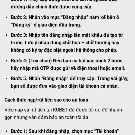
đường dẫn chính thức được cung cấp.
Bước 2: Nhấn vào mục “Đăng nhập” nằm kế bên ô
“Đăng ký” ở giao diện đầu trang.
Bước 3: Nhập tên đăng nhập lẫn mật khẩu đã tạo từ
trước. Lưu ý nhập đúng chữ hoa – chữ thường hay
không có ký tự đặc biệt ngoài hệ thống cho phép.
Bước 4: (Tùy chọn) Nếu bạn có bật xác minh 2 bước,
hãy nhập mã OTP được gửi về điện thoại hoặc email.
Bước 5: Nhấn “Đăng nhập” để truy cập. Trong vài giây,
bạn sẽ được đưa vào giao diện tài khoản cá nhân.
Cách thức nạp/rút tiền sao cho an toàn
Việc nạp và rút tiền tại
KUBET
đã được tối ưu để nhanh
gọn nhưng vẫn đảm bảo an toàn tối đa.
Bước 1: Sau khi đăng nhập, chọn mục “Tài khoản”