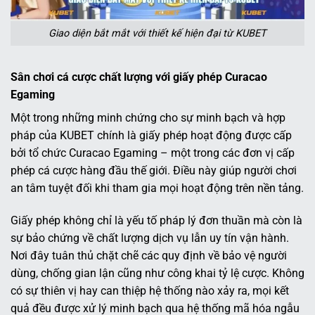
Giao diện bắt mắt với thiết kế hiện đại từ KUBET
Sân chơi cá cược chất lượng với giấy phép Curacao
Egaming
Một trong những minh chứng cho sự minh bạch và hợp
pháp của
KUBET
chính là giấy phép hoạt động được cấp
bởi tổ chức Curacao Egaming – một trong các đơn vị cấp
phép cá cược hàng đầu thế giới. Điều này giúp người chơi
an tâm tuyệt đối khi tham gia mọi hoạt động trên nền tảng.
Giấy phép không chỉ là yếu tố pháp lý đơn thuần mà còn là
sự bảo chứng về chất lượng dịch vụ lẫn uy tín vận hành.
Nơi đây tuân thủ chặt chẽ các quy định về bảo vệ người
dùng, chống gian lận cũng như công khai tỷ lệ cược. Không
có sự thiên vị hay can thiệp hệ thống nào xảy ra, mọi kết
quả đều được xử lý minh bạch qua hệ thống mã hóa ngẫu