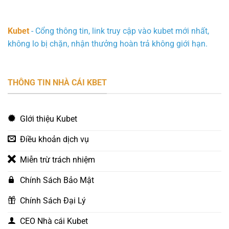
Kubet
- Cổng thông tin, link truy cập vào kubet mới nhất,
không lo bị chặn, nhận thưởng hoàn trả không giới hạn.
THÔNG TIN NHÀ CÁI KBET
GIới thiệu Kubet
Điều khoản dịch vụ
Miễn trừ trách nhiệm
Chính Sách Bảo Mật
Chính Sách Đại Lý
CEO Nhà cái Kubet