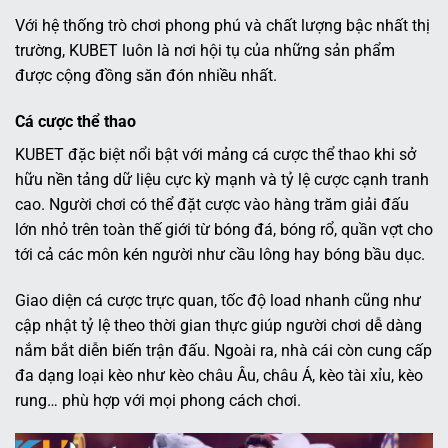
Với hệ thống trò chơi phong phú và chất lượng bậc nhất thị
trường,
KUBET
luôn là nơi hội tụ của những sản phẩm
được cộng đồng săn đón nhiều nhất.
Cá cược thể thao
KUBET
đặc biệt nổi bật với mảng cá cược thể thao khi sở
hữu nền tảng dữ liệu cực kỳ mạnh và tỷ lệ cược cạnh tranh
cao. Người chơi có thể đặt cược vào hàng trăm giải đấu
lớn nhỏ trên toàn thế giới từ bóng đá, bóng rổ, quần vợt cho
tới cả các môn kén người như cầu lông hay bóng bầu dục.
Giao diện cá cược trực quan, tốc độ load nhanh cũng như
cập nhật tỷ lệ theo thời gian thực giúp người chơi dễ dàng
nắm bắt diễn biến trận đấu. Ngoài ra, nhà cái còn cung cấp
đa dạng loại kèo như kèo châu Âu, châu Á, kèo tài xỉu, kèo
rung… phù hợp với mọi phong cách chơi.