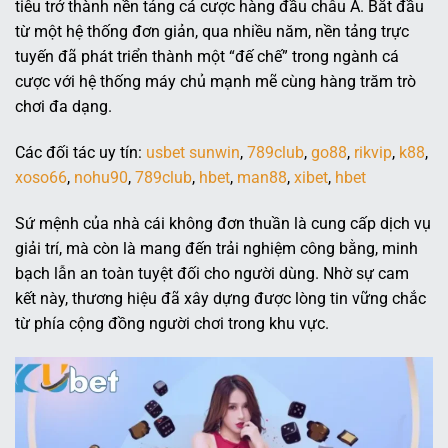
tiêu trở thành nền tảng cá cược hàng đầu châu Á. Bắt đầu
từ một hệ thống đơn giản, qua nhiều năm, nền tảng trực
tuyến đã phát triển thành một “đế chế” trong ngành cá
cược với hệ thống máy chủ mạnh mẽ cùng hàng trăm trò
chơi đa dạng.
Các đối tác uy tín:
usbet
sunwin
,
789club
,
go88
,
rikvip
,
k88
,
xoso66
,
nohu90
,
789club
,
hbet
,
man88
,
xibet
,
hbet
Sứ mệnh của nhà cái không đơn thuần là cung cấp dịch vụ
giải trí, mà còn là mang đến trải nghiệm công bằng, minh
bạch lẫn an toàn tuyệt đối cho người dùng. Nhờ sự cam
kết này, thương hiệu đã xây dựng được lòng tin vững chắc
từ phía cộng đồng người chơi trong khu vực.