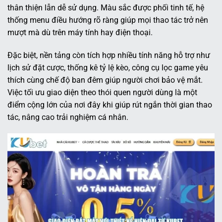
thân thiện lẫn dễ sử dụng. Màu sắc được phối tinh tế, hệ
thống menu điều hướng rõ ràng giúp mọi thao tác trở nên
mượt mà dù trên máy tính hay điện thoại.
Đặc biệt, nền tảng còn tích hợp nhiều tính năng hỗ trợ như
lịch sử đặt cược, thống kê tỷ lệ kèo, công cụ lọc game yêu
thích cùng chế độ ban đêm giúp người chơi bảo vệ mắt.
Việc tối ưu giao diện theo thói quen người dùng là một
điểm cộng lớn của nơi đây khi giúp rút ngắn thời gian thao
tác, nâng cao trải nghiệm cá nhân.