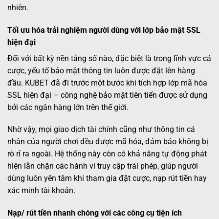
nhiên.
Tối ưu hóa trải nghiệm người dùng với lớp bảo mật SSL
hiện đại
Đối với bất kỳ nền tảng số nào, đặc biệt là trong lĩnh vực cá
cược, yếu tố bảo mật thông tin luôn được đặt lên hàng
đầu.
KUBET
đã đi trước một bước khi tích hợp lớp mã hóa
SSL hiện đại – công nghệ bảo mật tiên tiến được sử dụng
bởi các ngân hàng lớn trên thế giới.
Nhờ vậy, mọi giao dịch tài chính cũng như thông tin cá
nhân của người chơi đều được mã hóa, đảm bảo không bị
rò rỉ ra ngoài. Hệ thống này còn có khả năng tự động phát
hiện lẫn chặn các hành vi truy cập trái phép, giúp người
dùng luôn yên tâm khi tham gia đặt cược, nạp rút tiền hay
xác minh tài khoản.
Nạp/ rút tiền nhanh chóng với các công cụ tiện ích