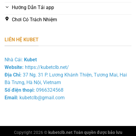
Hướng Dẫn Tải app
Chơi Có Trách Nhiệm
LIÊN HỆ KUBET
Nhà Cái:
Kubet
Website:
https://kubetclb.net/
Địa Chỉ:
37 Ng. 31 P. Lương Khánh Thiện, Tương Mai, Hai
Bà Trưng, Hà Nội, Vietnam
Số điện thoại:
0966324568
Email:
kubetclb@gmail.com
Copyright 2026 ©
kubetclb.net Toàn quyền được bảo lưu