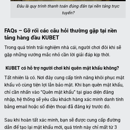
Đâu là quy trình thanh toán đúng đắn tại nền tảng trực
tuyến?
FAQs – Gỡ rối các câu hỏi thường gặp tại nền
tảng hàng đầu KUBET
Trong quá trình trải nghiệm nhà cái, người chơi đôi khi sẽ
gặp những vướng mắc nhỏ cần lời giải đáp kịp thời.
KUBET có hỗ trợ người chơi khi quên mật khẩu không?
Tất nhiên là có. Nơi đây cung cấp tính năng khôi phục mật
khẩu vô cùng tiện lợi lẫn bảo mật. Khi bạn quên mật khẩu,
chỉ cần nhấn vào “Quên mật khẩu” tại giao diện đăng
nhập, hệ thống sẽ yêu cầu khách hàng xác minh danh tính
bằng email hoặc số điện thoại đã đăng ký trước đó.
Sau khi hoàn tất xác minh, bạn sẽ được cung cấp đường
dẫn để tạo lại mật khẩu mới, quá trình này chỉ mất từ 3