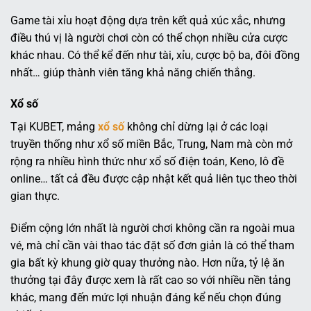
Game tài xỉu hoạt động dựa trên kết quả xúc xắc, nhưng
điều thú vị là người chơi còn có thể chọn nhiều cửa cược
khác nhau. Có thể kể đến như tài, xỉu, cược bộ ba, đôi đồng
nhất… giúp thành viên tăng khả năng chiến thắng.
Xổ số
Tại
KUBET
, mảng
xổ số
không chỉ dừng lại ở các loại
truyền thống như xổ số miền Bắc, Trung, Nam mà còn mở
rộng ra nhiều hình thức như xổ số điện toán, Keno, lô đề
online… tất cả đều được cập nhật kết quả liên tục theo thời
gian thực.
Điểm cộng lớn nhất là người chơi không cần ra ngoài mua
vé, mà chỉ cần vài thao tác đặt số đơn giản là có thể tham
gia bất kỳ khung giờ quay thưởng nào. Hơn nữa, tỷ lệ ăn
thưởng tại đây được xem là rất cao so với nhiều nền tảng
khác, mang đến mức lợi nhuận đáng kể nếu chọn đúng